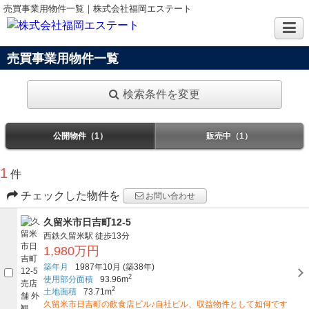
売買事業用物件一覧｜株式会社福岡エステート
売買事業用物件一覧
検索条件を変更
公開物件（1）
販売中（1）
1
件
チェックした物件を
お問い合わせ
久留米市日吉町12-5
西鉄久留米駅
徒歩13分
1,980万円
築年月
1987年10月
(築38年)
2
使用部分面積
93.96m
2
土地面積
73.71m
久留米市日吉町の飲食店ビル♪自社ビル、収益物件として如何です