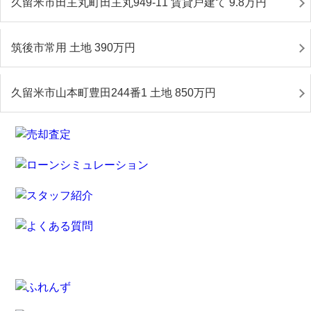
久留米市田主丸町田主丸949-11 賃貸戸建て 9.8
万円
筑後市常用 土地 390
万円
久留米市山本町豊田244番1 土地 850
万円