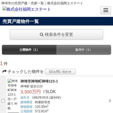
神埼市の売買戸建・売家一覧｜株式会社福岡エステート
売買戸建物件一覧
検索条件を変更
公開物件（1）
販売中（1）
1
件
チェックした物件を
お問い合わせ
神埼市神埼町神埼123-1
神埼駅
徒歩11分
3,300万円
/ 5LDK
築年月
1992年05月
(築34年)
建物構造
軽量鉄骨造
2
建物面積
120.35m
2
土地面積
572.81m