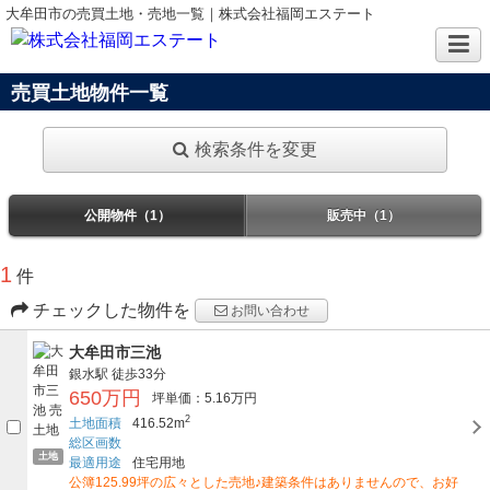
大牟田市の売買土地・売地一覧｜株式会社福岡エステート
売買土地物件一覧
検索条件を変更
公開物件（1）
販売中（1）
1
件
チェックした物件を
お問い合わせ
大牟田市三池
銀水駅
徒歩33分
650万円
坪単価：5.16万円
2
土地面積
416.52m
総区画数
土地
最適用途
住宅用地
公簿125.99坪の広々とした売地♪建築条件はありませんので、お好