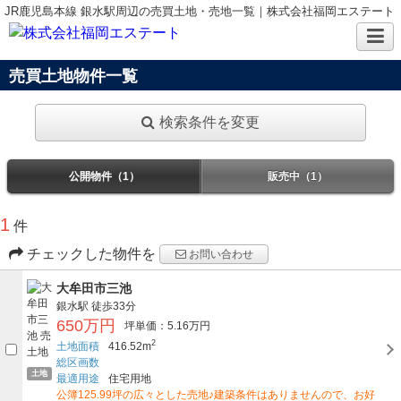
JR鹿児島本線 銀水駅周辺の売買土地・売地一覧｜株式会社福岡エステート
売買土地物件一覧
検索条件を変更
公開物件（1）
販売中（1）
1
件
チェックした物件を
お問い合わせ
大牟田市三池
銀水駅
徒歩33分
650万円
坪単価：5.16万円
2
土地面積
416.52m
総区画数
土地
最適用途
住宅用地
公簿125.99坪の広々とした売地♪建築条件はありませんので、お好