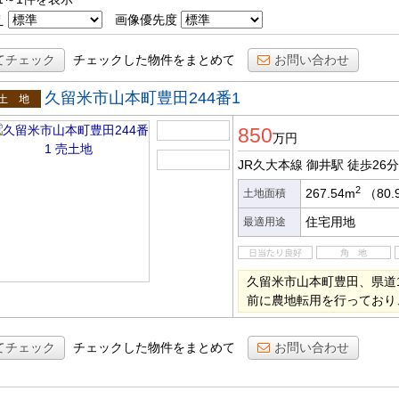
え
画像優先度
てチェック
チェックした物件をまとめて
お問い合わせ
久留米市山本町豊田244番1
土地
850
万円
JR久大本線 御井駅
徒歩26分
2
267.54m
（80.
土地面積
住宅用地
最適用途
久留米市山本町豊田、県道1
前に農地転用を行っており
てチェック
チェックした物件をまとめて
お問い合わせ