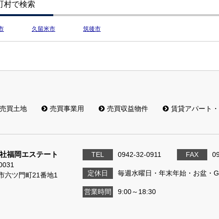
町村で検索
市
久留米市
筑後市
売買土地
売買事業用
売買収益物件
賃貸アパート・
社福岡エステート
TEL
0942-32-0911
FAX
0
0031
定休日
毎週水曜日・年末年始・お盆・G
市六ツ門町21番地1
営業時間
9:00～18:30