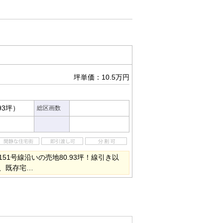
坪単価：10.5万円
93坪）
総区画数
51号線沿いの売地80.93坪！線引き以
、既存宅…