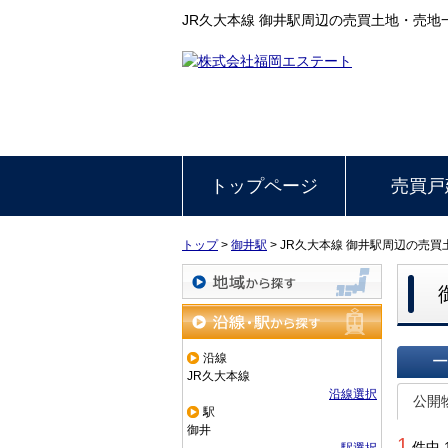
JR久大本線 御井駅周辺の売買土地・売
トップページ
売買戸
トップ
>
御井駅
>
JR久大本線 御井駅周辺の売買
地域から探す
沿線・駅から探す
沿線
JR久大本線
一覧で
沿線選択
公開
駅
御井
1
件中 